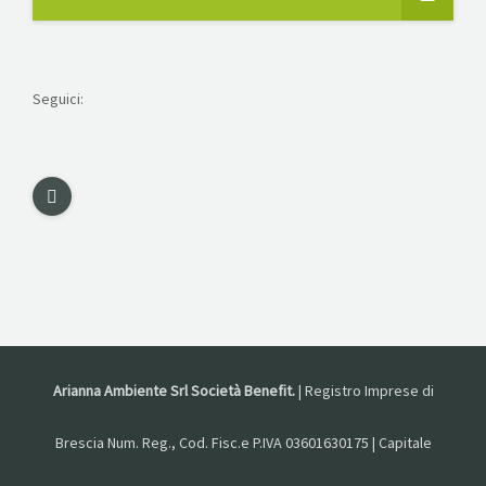
Seguici:
Arianna Ambiente Srl Società Benefit.
| Registro Imprese di
Brescia Num. Reg., Cod. Fisc.e P.IVA 03601630175 | Capitale