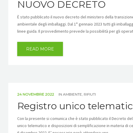
NUOVO DECRETO
È stato pubblicato il nuovo decreto del ministero della transizione
ambientale degli imballaggi. Dal 1° gennaio 2023 tutti gli imball
linee guida. Il provvedimento prevede la possibilità per gli operator
READ MORE
24 NOVEMBRE 2022
IN
AMBIENTE
,
RIFIUTI
Registro unico telematico
Con la presente si comunica che è stato pubblicato il Decreto del
unico telematico e disposizioni di semplificazione in materia di ce
6 dicembre 2022. E’ necessario però attendere uno