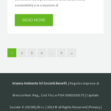
sostenibilità e la creazione di
READ MORE
1
2
3
4
…
9
→
Arianna Ambiente Srl Società Benefit.
| Registro Imprese di
Brescia Num. Reg., Cod. Fisc.e P.IVA 03601630175 | Capitale
Sociale: € 100.000,00 i.v. | 2023 © all Rights Reserved |
Privacy
|